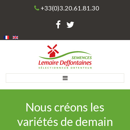
+33(0)3.20.61.81.30
Accueil
Nous créons les
Société
variétés de demain
Une entreprise familiale