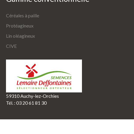
Céréales à paille
Protéagineux
Lin oléagineux
CIVE
59310 Auchy-lez-Orchies
Tél. : 03 20 61 81 30