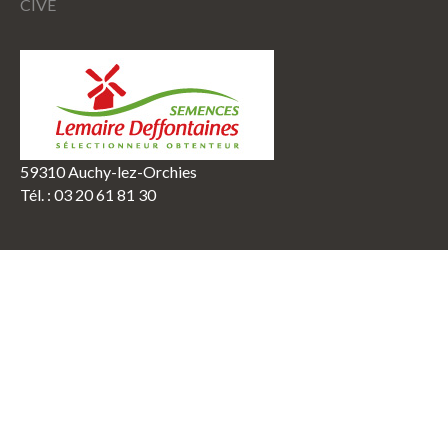
CIVE
59310 Auchy-lez-Orchies
Tél. : 03 20 61 81 30
Lemaire Deffontaines
©
2026
Back to desktop version