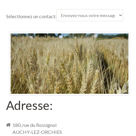
Notre histoire
Notre équipe
Sélectionnez un contact:
Témoignages
Nos offres d'emploi
Nos Conditions Générales de Vente
Variétés
Céréales à paille
Protéagineux
Lin oléagineux
Adresse:
CIVE
Gamme Bio
180, rue du Rossignol
AUCHY-LEZ-ORCHIES
Actualités