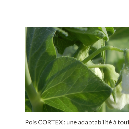
Pois
CORTEX
:
une
adaptabilité
à
tou