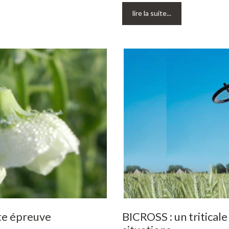
lire la suite...
te
épreuve
BICROSS
:
un
triticale