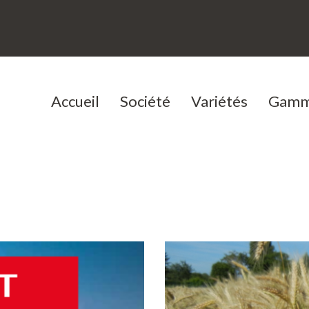
Accueil
Société
Variétés
Gamm
Une entreprise familiale
Céréales à paille
Notre histoire
Protéagineux
Notre équipe
Lin oléagineux
Témoign
Nos offres d'emploi
CIVE
Nos Conditions Générales
de Vente