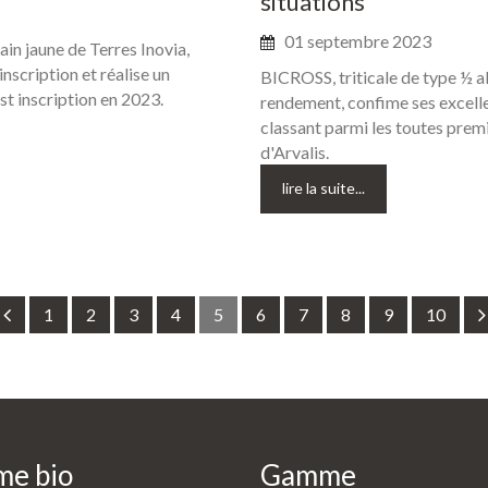
situations
01 septembre 2023
ain jaune de Terres Inovia,
scription et réalise un
BICROSS, triticale de type ½ al
t inscription en 2023.
rendement, confime ses excelle
classant parmi les toutes prem
d'Arvalis.
lire la suite...
1
2
3
4
5
6
7
8
9
10
me
bio
Gamme