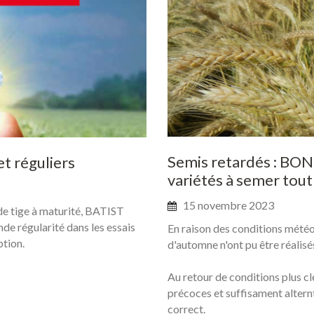
Semis
retardés
:
BON
et
réguliers
variétés
à
semer
tout
15 novembre 2023
 de tige à maturité, BATIST
nde régularité dans les essais
En raison des conditions mété
ption.
d'automne n'ont pu être réalisé
Au retour de conditions plus cl
précoces et suffisament altern
correct.